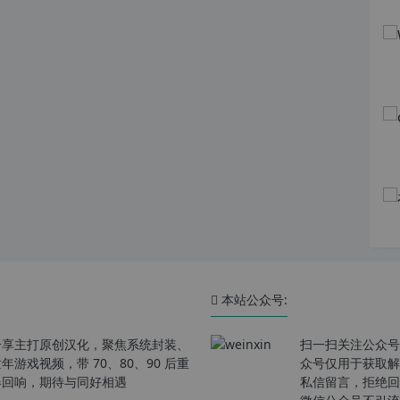
本站公众号:
分享主打原创汉化，聚焦系统封装、
扫一扫关注公众号
戏视频，带 70、80、90 后重
众号仅用于获取解
春回响，期待与同好相遇
私信留言，拒绝回