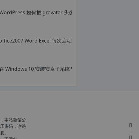
Wor
原
创
文
章，
office
转
载
原
请
创
注
文
明：
章，
转
转
载
载
自
请
c
注
n
明：
o
转
r
载
g.
自
1
c
2
n
h
o
，本站微信公
p.
r
压密码，谢绝
d
g.
复。
e
1