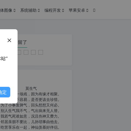
体图像
系统辅助
编程开发
苹果安卓
在本页停留了
站”
我共勉
莫生气
确定
人生就像一场戏，因为有缘才相聚。
相扶到老不容易，是否更该去珍惜。
为了小事发脾气，回头想想又何必。
别人生气我不气，气出病来无人替。
我若气死谁如意，况且伤神又费力。
邻居亲朋不要比，儿孙琐事由他去。
吃苦享乐在一起，神仙羡慕好伴侣。