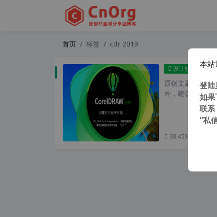
首页
标签
cdr 2019
本站
Core
设计软件
原创文章，转载请注
登陆
外，建议避开晚上
如果
联系
“私
38,459 次浏览
次