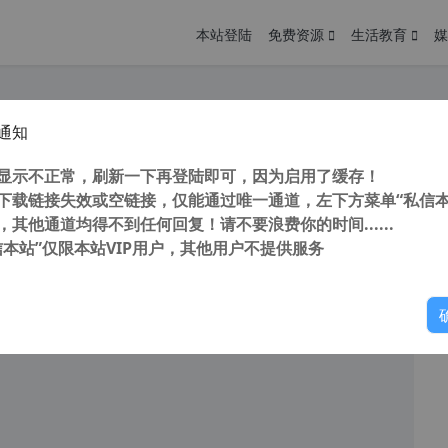
本站登陆
免费资源
生活教育
媒
通知
lDRAW 2019 v21.1.0.628 (CDR 2019) SP3 中文版 免登陆 不更新 永不过期
您
明： 转载自cnorg.12hp.de 注意：由于网站空间位于国
显示不正常，刷新一下再登陆即可，因为启用了缓存！
的访问高峰期...
下载链接失效或空链接，仅能通过唯一通道，左下方菜单“私信本
，其他通道均得不到任何回复！请不要浪费你的时间......
信本站”仅限本站VIP用户，其他用户不提供服务
你
阅读
2026年3月16日