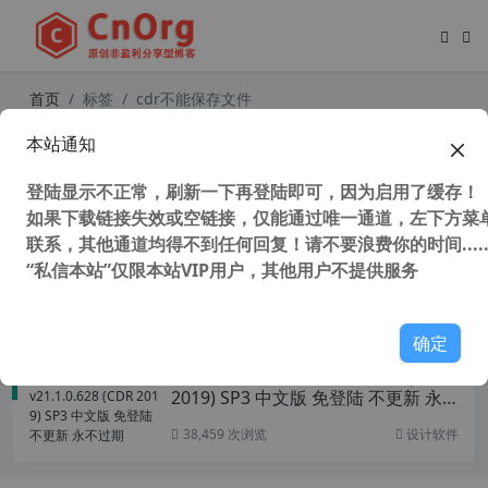
首页
标签
cdr不能保存文件
本站通知
CorelDRAW X7(CDR X7)官方简繁中
文多语言注册版(不支持WinXP）
登陆显示不正常，刷新一下再登陆即可，因为启用了缓存！
如果下载链接失效或空链接，仅能通过唯一通道，左下方菜单
联系，其他通道均得不到任何回复！请不要浪费你的时间.....
“私信本站”仅限本站VIP用户，其他用户不提供服务
54,270 次浏览
设计软件
确定
CorelDRAW 2019 v21.1.0.628 (CDR
2019) SP3 中文版 免登陆 不更新 永
不过期
38,459 次浏览
设计软件