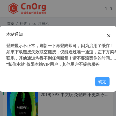
首页
标签
cdr注册机
本站通知
CorelDRAW X6(CDR X6)官方简繁中
文多国语言注册版(支持WinXP最后版
登陆显示不正常，刷新一下再登陆即可，因为启用了缓存！
本）
如果下载链接失效或空链接，仅能通过唯一通道，左下方菜单
联系，其他通道均得不到任何回复！请不要浪费你的时间.....
“私信本站”仅限本站VIP用户，其他用户不提供服务
45,271 次浏览
设计软件
确定
CorelDRAW 2019 v21.1.0.628 (CDR
2019) SP3 中文版 免登陆 不更新 永
不过期