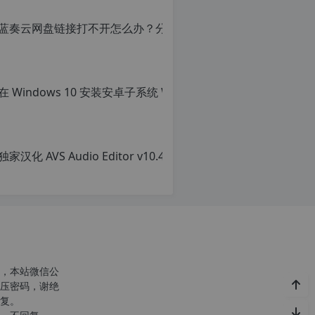
转
载
自
c
n
o
r
g.
1
2
h
p.
d
e
注
意：
由
于
网
站
空
，本站微信公
间
压密码，谢绝
位
复。
于
国