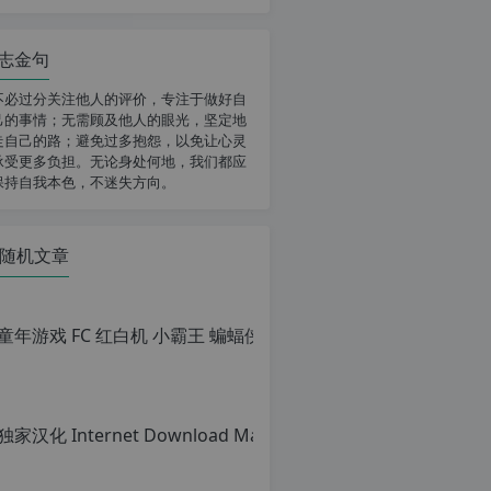
志金句
不必过分关注他人的评价，专注于做好自
己的事情；无需顾及他人的眼光，坚定地
走自己的路；避免过多抱怨，以免让心灵
承受更多负担。无论身处何地，我们都应
保持自我本色，不迷失方向。
随机文章
童年游戏 FC
原
创
文
章，
转
载
请
注
明：