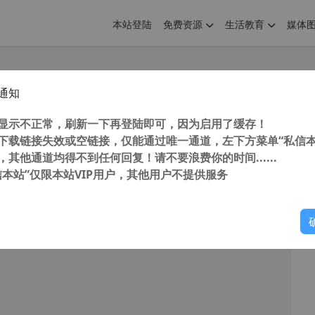
本站登陆
免费资源
生活教育
媒体
通知
elDRAW X6(CDR X6)官方简繁中文多国语言注册版(支持WinXP最后版本）
您
明： 转载自 cnorg.12hp.de 注意： 由于网站空间位于国
显示不正常，刷新一下再登陆即可，因为启用了缓存！
访问高...
下载链接失效或空链接，仅能通过唯一通道，左下方菜单“私信本
，其他通道均得不到任何回复！请不要浪费你的时间......
信本站”仅限本站VIP用户，其他用户不提供服务
你
阅读
2026年3月21日