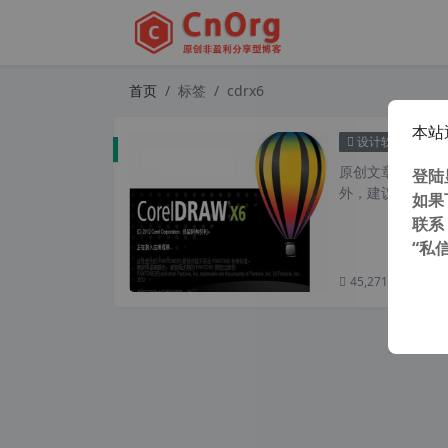
首页
标签
cdrx6
本站
Cor
设计软件
原创文章，转载请注
登陆
外，建议避开晚上的
如果
联系
“私
45,271 次浏览
次