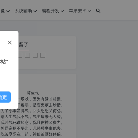
图像
系统辅助
编程开发
苹果安卓
在本页停留了
站”
我共勉
莫生气
确定
人生就像一场戏，因为有缘才相聚。
相扶到老不容易，是否更该去珍惜。
为了小事发脾气，回头想想又何必。
别人生气我不气，气出病来无人替。
我若气死谁如意，况且伤神又费力。
邻居亲朋不要比，儿孙琐事由他去。
吃苦享乐在一起，神仙羡慕好伴侣。