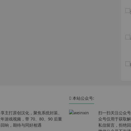
本站公众号:
分享主打原创汉化，聚焦系统封装、
扫一扫关注公众号
戏视频，带 70、80、90 后重
众号仅用于获取解
春回响，期待与同好相遇
私信留言，拒绝回