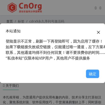
首页
标签
cdrx9永久序列号激活码
本站通知
CorelDRAW Graphics Suite 2017 v
25.0.0.17 （cdrx9）特别版 免登陆 不
登陆显示不正常，刷新一下再登陆即可，因为启用了缓存！
更新 永久可用
如果下载链接失效或空链接，仅能通过唯一通道，左下方菜单
联系，其他通道均得不到任何回复！请不要浪费你的时间.....
“私信本站”仅限本站VIP用户，其他用户不提供服务
1,708 次浏览
设计软件
确定
关于我们
本扎根草根，为普通用户提供实用有趣的内容。技术分享主打原创汉
化，聚焦系统封装、软件应用技巧，干货满满易懂好上手；同时原创