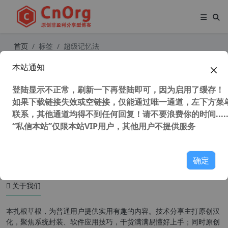
首页
标签
超级记忆法
本站通知
SuperMemo 18 v1.3.1 (超级记忆神
器) 汉化破解版 中文懒人包
登陆显示不正常，刷新一下再登陆即可，因为启用了缓存！
如果下载链接失效或空链接，仅能通过唯一通道，左下方菜单
联系，其他通道均得不到任何回复！请不要浪费你的时间.....
“私信本站”仅限本站VIP用户，其他用户不提供服务
44,242 次浏览
办公网络
确定
关于我们
本扎根草根，为普通用户提供实用有趣的内容。技术分享主打原创汉
化，聚焦系统封装、软件应用技巧，干货满满易懂好上手；同时原创