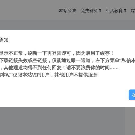
本站登陆
免费资源
生活教育
媒
通知
erMemo 18 v1.3.1 (超级记忆神器) 汉化破解版 中文懒人包
您
明： 转载自cnorg.12hp.de 注意：由于网站空间位于国
显示不正常，刷新一下再登陆即可，因为启用了缓存！
的访问高峰期...
下载链接失效或空链接，仅能通过唯一通道，左下方菜单“私信本
，其他通道均得不到任何回复！请不要浪费你的时间......
信本站”仅限本站VIP用户，其他用户不提供服务
你
阅读
2025年9月29日