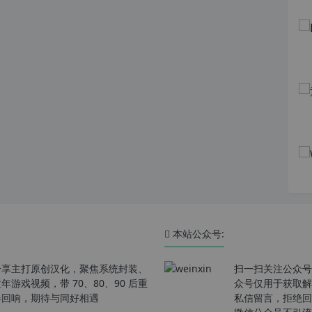
本站公众号:
分享主打原创汉化，聚焦系统封装、
扫一扫关注公众号
戏视频，带 70、80、90 后重
众号仅用于获取解
春回响，期待与同好相遇
私信留言，拒绝回