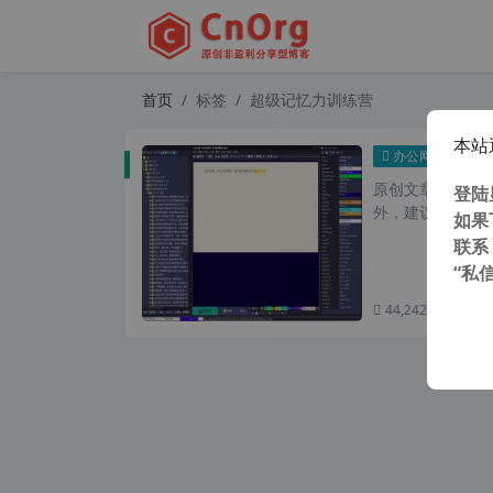
首页
标签
超级记忆力训练营
本站
Sup
办公网络
原创文章，转载请注
登陆
外，建议避开晚上
如果
联系
“私
44,242 次浏览
次