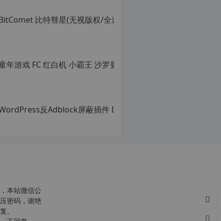
童年游戏 F
原
创
文
章，
转
载
请
注
明：
转
载
自
c
n
o
，本站微信公
r
压密码，谢绝
g.
复。
1