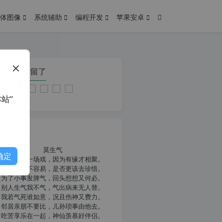
体图像
系统辅助
编程开发
苹果安卓
在本页停留了
站”
我共勉
莫生气
确定
人生就像一场戏，因为有缘才相聚。
相扶到老不容易，是否更该去珍惜。
为了小事发脾气，回头想想又何必。
别人生气我不气，气出病来无人替。
我若气死谁如意，况且伤神又费力。
邻居亲朋不要比，儿孙琐事由他去。
吃苦享乐在一起，神仙羡慕好伴侣。