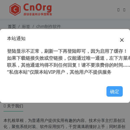
首页
标签
chm制作软件
本站通知
独家汉化 Softany WinCHM v5.524
专业中文汉化版 CHM制作编辑器
登陆显示不正常，刷新一下再登陆即可，因为启用了缓存！
如果下载链接失效或空链接，仅能通过唯一通道，左下方菜单
联系，其他通道均得不到任何回复！请不要浪费你的时间.....
“私信本站”仅限本站VIP用户，其他用户不提供服务
150,010 次浏览
安装制作
确定
关于我们
本扎根草根，为普通用户提供实用有趣的内容。技术分享主打原创汉
化，聚焦系统封装、软件应用技巧，干货满满易懂好上手；同时原创