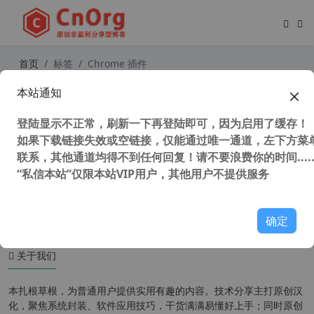
首页
标签
Chrome 插件
本站通知
独家汉化 清理 Chrome 书签插件 Bo
okmarks clean up v0.1.0 清除重复
登陆显示不正常，刷新一下再登陆即可，因为启用了缓存！
网址 空文件夹 失效的网址 废弃收藏
夹
如果下载链接失效或空链接，仅能通过唯一通道，左下方菜单
联系，其他通道均得不到任何回复！请不要浪费你的时间.....
“私信本站”仅限本站VIP用户，其他用户不提供服务
55,445 次浏览
办公网络
确定
关于我们
本扎根草根，为普通用户提供实用有趣的内容。技术分享主打原创汉
化，聚焦系统封装、软件应用技巧，干货满满易懂好上手；同时原创