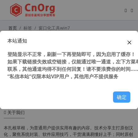
首页
标签
窗口化工具win7
本站通知
DxWnd (exe和游戏窗口化工具) v2.0
5.96 汉化中文版
登陆显示不正常，刷新一下再登陆即可，因为启用了缓存！
如果下载链接失效或空链接，仅能通过唯一通道，左下方菜单
联系，其他通道均得不到任何回复！请不要浪费你的时间.....
“私信本站”仅限本站VIP用户，其他用户不提供服务
54,099 次浏览
编程工具
确定
关于我们
本扎根草根，为普通用户提供实用有趣的内容。技术分享主打原创汉
化，聚焦系统封装、软件应用技巧，干货满满易懂好上手；同时原创