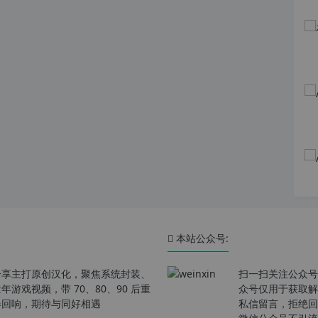
本站公众号:
分享主打原创汉化，聚焦系统封装、
扫一扫关注公众号
戏视频，带 70、80、90 后重
众号仅用于获取解
春回响，期待与同好相遇
私信留言，拒绝回