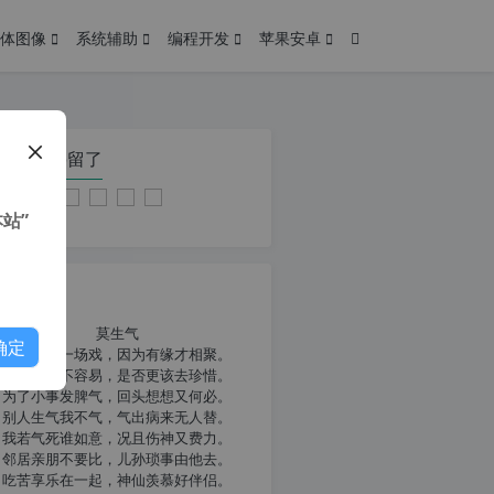
体图像
系统辅助
编程开发
苹果安卓
在本页停留了
站”
我共勉
莫生气
确定
人生就像一场戏，因为有缘才相聚。
相扶到老不容易，是否更该去珍惜。
为了小事发脾气，回头想想又何必。
别人生气我不气，气出病来无人替。
我若气死谁如意，况且伤神又费力。
邻居亲朋不要比，儿孙琐事由他去。
吃苦享乐在一起，神仙羡慕好伴侣。