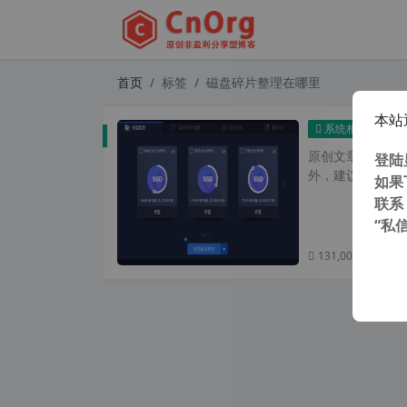
首页
标签
磁盘碎片整理在哪里
本站
IOb
系统相关
原创文章，转载请注
登陆
外，建议避开晚上的
如果
联系
“私
131,008 次浏览
次