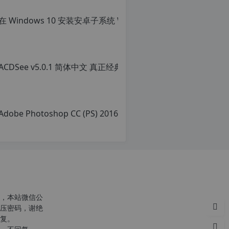
ACD
原
创
文
章，
转
载
请
注
明：
转
载
自
c
n
o
，本站微信公
r
压密码，谢绝
g.
复。
1