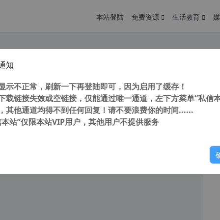
本站登陆
免费资源
生活教育
媒
通知
it Smart Defrag Pro 8.5.0.299 磁盘碎片整理工具 简体中文版
您
明： 转载自 cnorg.12hp.de 注意： 由于网站空间位于国
显示不正常，刷新一下再登陆即可，因为启用了缓存！
访问高...
下载链接失效或空链接，仅能通过唯一通道，左下方菜单“私信本
，其他通道均得不到任何回复！请不要浪费你的时间......
信本站”仅限本站VIP用户，其他用户不提供服务
你
阅读
2026年4月4日