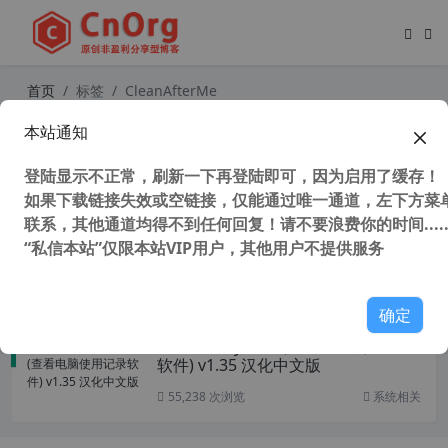
首页
标签
CleanAfterMe
本站通知
高效电脑历史记录清除工具 CleanAft
erMe v1.37 汉化中文绿色版
登陆显示不正常，刷新一下再登陆即可，因为启用了缓存！
如果下载链接失效或空链接，仅能通过唯一通道，左下方菜单
联系，其他通道均得不到任何回复！请不要浪费你的时间.....
“私信本站”仅限本站VIP用户，其他用户不提供服务
49,566 次浏览
系统相关
确定
LastActivityView (查看电脑使用记录
软件) v1.35 汉化中文版
55,238 次浏览
系统相关