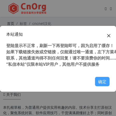
首页
标签
cncnet汉化
本站通知
红色警戒2 尤里的复仇 国外对战客户
端 CnCNet 8.4 汉化版 支持联机对战
登陆显示不正常，刷新一下再登陆即可，因为启用了缓存！
超多地图
如果下载链接失效或空链接，仅能通过唯一通道，左下方菜单
联系，其他通道均得不到任何回复！请不要浪费你的时间.....
“私信本站”仅限本站VIP用户，其他用户不提供服务
124,503 次浏览
童年游戏
确定
关于我们
本扎根草根，为普通用户提供实用有趣的内容。技术分享主打原创汉
化，聚焦系统封装、软件应用技巧，干货满满易懂好上手；同时原创