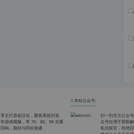
本站公众号:
分享主打原创汉化，聚焦系统封装、
扫一扫关注公众号
戏视频，带 70、80、90 后重
众号仅用于获取解
春回响，期待与同好相遇
私信留言，拒绝回