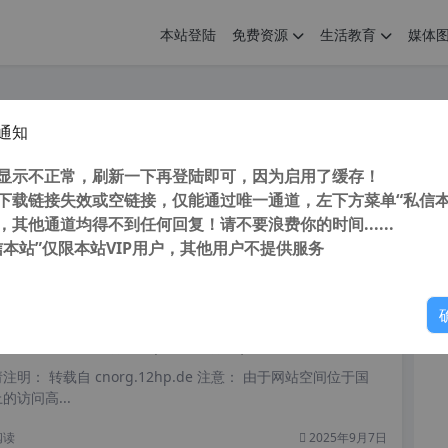
本站登陆
免费资源
生活教育
媒体
通知
 VideoStudio Ultimate （会声会影2023旗舰版） v26.0.0.136 多国语言中文版 视频剪辑软件
您
明： 转载自cnorg.12hp.de 注意：由于网站空间位于国
显示不正常，刷新一下再登陆即可，因为启用了缓存！
的访问高峰期...
下载链接失效或空链接，仅能通过唯一通道，左下方菜单“私信本
，其他通道均得不到任何回复！请不要浪费你的时间......
信本站”仅限本站VIP用户，其他用户不提供服务
你
阅读
2025年11月10日
DRAW2021注册机 （CDR注册机）Corel Products KeyGen 2021 Chs tisn05 终结版
明： 转载自 cnorg.12hp.de 注意： 由于网站空间位于国
访问高...
阅读
2025年9月7日