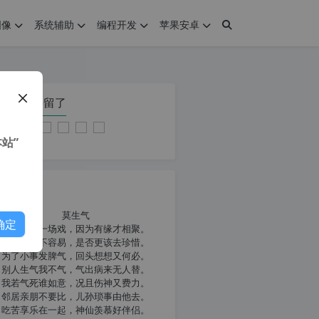
图像
系统辅助
编程开发
苹果安卓
在本页停留了
站”
我共勉
莫生气
确定
人生就像一场戏，因为有缘才相聚。
相扶到老不容易，是否更该去珍惜。
为了小事发脾气，回头想想又何必。
别人生气我不气，气出病来无人替。
我若气死谁如意，况且伤神又费力。
邻居亲朋不要比，儿孙琐事由他去。
吃苦享乐在一起，神仙羡慕好伴侣。