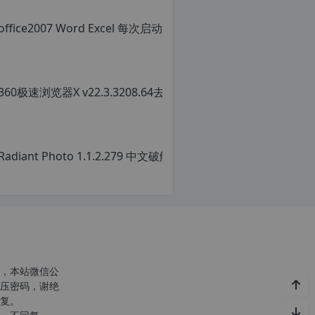
office
原
创
文
章，
转
载
请
c
注
明：
转
r
载
g
自
c
n
o
p
r
g.
1
2
h
，本站微信公
p.
压密码，谢绝
d
复。
e