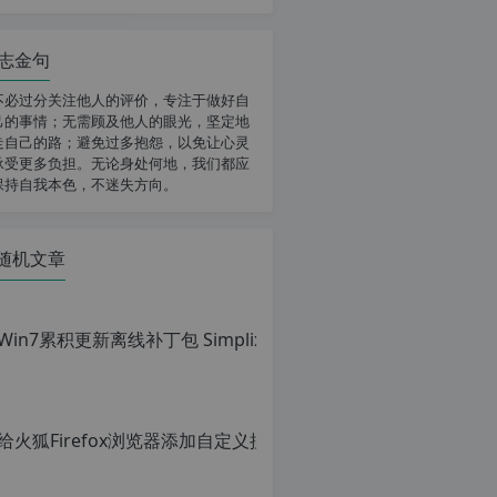
志金句
不必过分关注他人的评价，专注于做好自
己的事情；无需顾及他人的眼光，坚定地
走自己的路；避免过多抱怨，以免让心灵
承受更多负担。无论身处何地，我们都应
保持自我本色，不迷失方向。
随机文章
给火狐Fi
原
创
文
章，