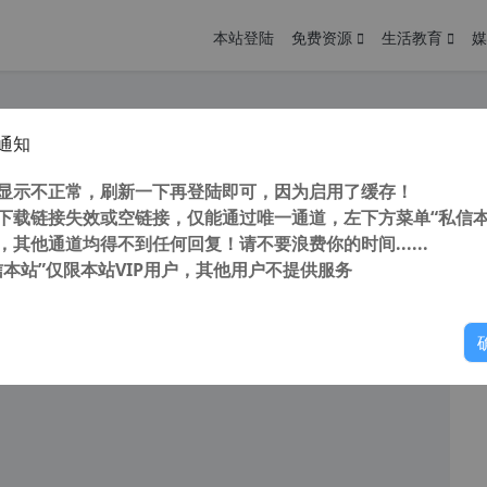
本站登陆
免费资源
生活教育
媒
通知
DRAW Graphics Suite 2017 v25.0.0.17 （cdrx9）特别版 免登陆 不更新 永久可用
您
明： 转载自cnorg.12hp.de 注意：由于网站空间位于国
显示不正常，刷新一下再登陆即可，因为启用了缓存！
的访问高峰期...
下载链接失效或空链接，仅能通过唯一通道，左下方菜单“私信本
，其他通道均得不到任何回复！请不要浪费你的时间......
信本站”仅限本站VIP用户，其他用户不提供服务
你
读
2025年12月12日