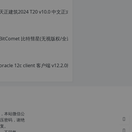
转
载
请
注
明：
转
载
自
c
n
o
r
g.
1
2
h
p.
d
e
注
意：
，本站微信公
由
压密码，谢绝
于
复。
网
站