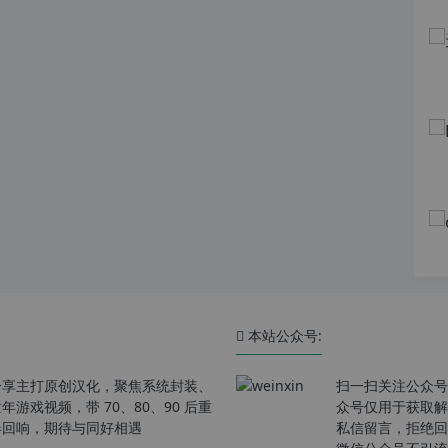
本站公众号:
分享主打原创汉化，聚焦系统封装、
扫一扫关注公众号
戏视频，带 70、80、90 后重
众号仅用于获取解
春回响，期待与同好相遇
私信留言，拒绝回