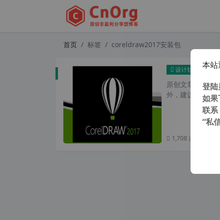
首页
标签
coreldraw2017安装包
本站
Corel
设计软件
原创文章，转载请注
登陆
外，建议避开晚上
如果
联系
“私
1,708 次浏览
次阅