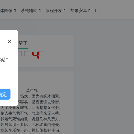
体图像
系统辅助
编程开发
苹果安卓
在本页停留了
站”
我共勉
莫生气
确定
人生就像一场戏，因为有缘才相聚。
相扶到老不容易，是否更该去珍惜。
为了小事发脾气，回头想想又何必。
别人生气我不气，气出病来无人替。
我若气死谁如意，况且伤神又费力。
邻居亲朋不要比，儿孙琐事由他去。
吃苦享乐在一起，神仙羡慕好伴侣。