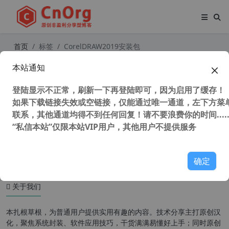
首页
标签
CorelDRAW2019安装包
本站通知
CorelDRAW 2019 v21.1.0.628 (CDR
2019) SP3 中文版 免登陆 不更新 永
登陆显示不正常，刷新一下再登陆即可，因为启用了缓存！
不过期
如果下载链接失效或空链接，仅能通过唯一通道，左下方菜单
联系，其他通道均得不到任何回复！请不要浪费你的时间.....
“私信本站”仅限本站VIP用户，其他用户不提供服务
38,459 次浏览
设计软件
确定
关于我们
本扎根草根，为普通用户提供实用有趣的内容。技术分享主打原创汉
化，聚焦系统封装、软件应用技巧，干货满满易懂好上手；同时原创