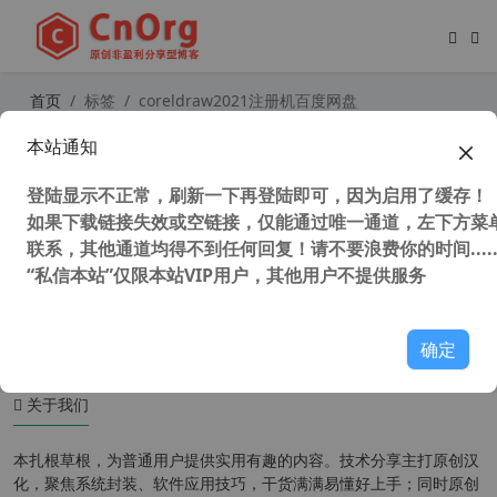
首页
标签
coreldraw2021注册机百度网盘
本站通知
CorelDRAW2021注册机 （CDR注册
机）Corel Products KeyGen 2021 C
登陆显示不正常，刷新一下再登陆即可，因为启用了缓存！
hs tisn05 终结版
如果下载链接失效或空链接，仅能通过唯一通道，左下方菜单
联系，其他通道均得不到任何回复！请不要浪费你的时间.....
“私信本站”仅限本站VIP用户，其他用户不提供服务
94,585 次浏览
图形图像
确定
关于我们
本扎根草根，为普通用户提供实用有趣的内容。技术分享主打原创汉
化，聚焦系统封装、软件应用技巧，干货满满易懂好上手；同时原创