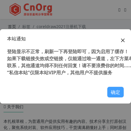
首页
标签
coreldraw2021注册机下载
本站通知
CorelDRAW2021注册机 （CDR注册
机）Corel Products KeyGen 2021 C
登陆显示不正常，刷新一下再登陆即可，因为启用了缓存！
hs tisn05 终结版
如果下载链接失效或空链接，仅能通过唯一通道，左下方菜单
联系，其他通道均得不到任何回复！请不要浪费你的时间.....
“私信本站”仅限本站VIP用户，其他用户不提供服务
94,585 次浏览
图形图像
确定
关于我们
本扎根草根，为普通用户提供实用有趣的内容。技术分享主打原创汉
化，聚焦系统封装、软件应用技巧，干货满满易懂好上手；同时原创