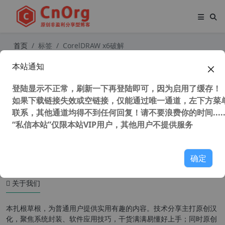
首页
标签
CorelDRAW x6破解
本站通知
CorelDRAW X6(CDR X6)官方简繁中
文多国语言注册版(支持WinXP最后版
登陆显示不正常，刷新一下再登陆即可，因为启用了缓存！
本）
如果下载链接失效或空链接，仅能通过唯一通道，左下方菜单
联系，其他通道均得不到任何回复！请不要浪费你的时间.....
“私信本站”仅限本站VIP用户，其他用户不提供服务
45,271 次浏览
设计软件
确定
关于我们
本扎根草根，为普通用户提供实用有趣的内容。技术分享主打原创汉
化，聚焦系统封装、软件应用技巧，干货满满易懂好上手；同时原创