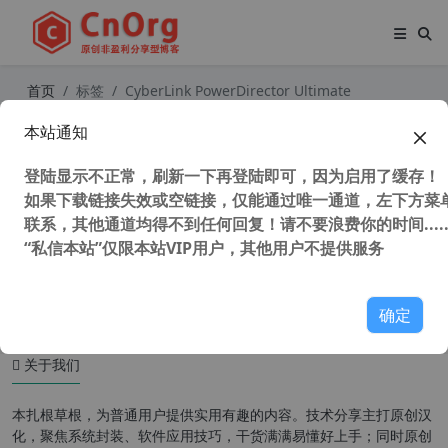
首页
标签
CyberLink PowerDirector Ultimate
本站通知
威力导演21 旗舰版 CyberLink Powe
rDirector Ultimate 21.5.2929.0 非线
登陆显示不正常，刷新一下再登陆即可，因为启用了缓存！
性视频剪辑软件 汉化中文版
如果下载链接失效或空链接，仅能通过唯一通道，左下方菜单
联系，其他通道均得不到任何回复！请不要浪费你的时间.....
“私信本站”仅限本站VIP用户，其他用户不提供服务
84,538 次浏览
媒体工具
确定
关于我们
本扎根草根，为普通用户提供实用有趣的内容。技术分享主打原创汉
化，聚焦系统封装、软件应用技巧，干货满满易懂好上手；同时原创