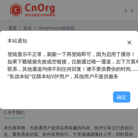
首页
标签
deepfreeze破解版
本站通知
全球独家 冰点还原精灵 Deep Freeze
Standard 9.0.20.5760 简体中文特别
登陆显示不正常，刷新一下再登陆即可，因为启用了缓存！
版
如果下载链接失效或空链接，仅能通过唯一通道，左下方菜单
联系，其他通道均得不到任何回复！请不要浪费你的时间.....
“私信本站”仅限本站VIP用户，其他用户不提供服务
13,201 次浏览
系统相关
确定
关于我们
本扎根草根，为普通用户提供实用有趣的内容。技术分享主打原创汉
化，聚焦系统封装、软件应用技巧，干货满满易懂好上手；同时原创