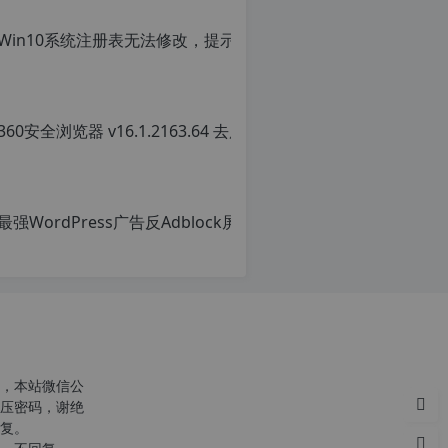
转
载
请
c
注
明：
转
r
载
g
自
c
n
o
p
r
g.
1
2
h
p.
d
e
注
意：
，本站微信公
由
压密码，谢绝
于
复。
网
站