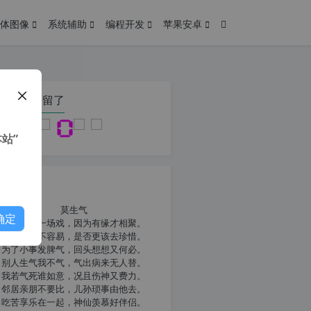
体图像
系统辅助
编程开发
苹果安卓
在本页停留了
站”
我共勉
莫生气
确定
人生就像一场戏，因为有缘才相聚。
相扶到老不容易，是否更该去珍惜。
为了小事发脾气，回头想想又何必。
别人生气我不气，气出病来无人替。
我若气死谁如意，况且伤神又费力。
邻居亲朋不要比，儿孙琐事由他去。
吃苦享乐在一起，神仙羡慕好伴侣。