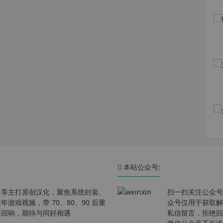
本站公众号:
分享主打原创汉化，聚焦系统封装、
扫一扫关注公众号
戏视频，带 70、80、90 后重
众号仅用于获取解
春回响，期待与同好相遇
私信留言，拒绝回