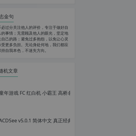
志金句
不必过分关注他人的评价，专注于做好自
己的事情；无需顾及他人的眼光，坚定地
走自己的路；避免过多抱怨，以免让心灵
承受更多负担。无论身处何地，我们都应
保持自我本色，不迷失方向。
随机文章
ACD
原
创
文
章，