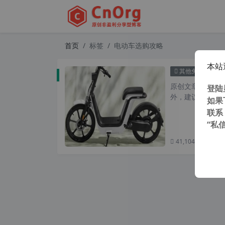
首页
标签
电动车选购攻略
本站
电
其他免费
原创文章，转载请注
登陆
外，建议避开晚上的
如果
联系
“私
41,104 次浏览
次