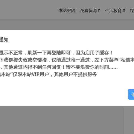
本站登陆
免费资源
生活教育
媒
通知
动两轮车选购之我见，速度续航，你想要的这里都有！
您
明： 转载自 cnorg.12hp.de 注意： 由于网站空间位于国
显示不正常，刷新一下再登陆即可，因为启用了缓存！
访问高...
下载链接失效或空链接，仅能通过唯一通道，左下方菜单“私信本
，其他通道均得不到任何回复！请不要浪费你的时间......
信本站”仅限本站VIP用户，其他用户不提供服务
你
阅读
2025年9月26日