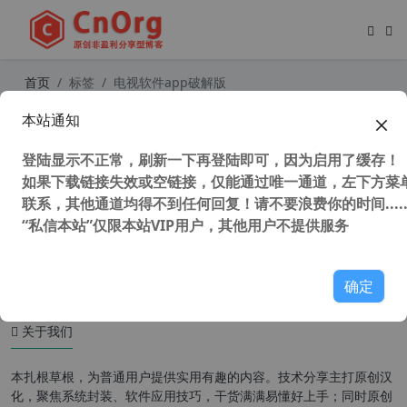
首页
标签
电视软件app破解版
本站通知
超全全国+港台+各地+国外IPTV直播
源及电脑手机看电视软件 2024年1月
登陆显示不正常，刷新一下再登陆即可，因为启用了缓存！
更新
如果下载链接失效或空链接，仅能通过唯一通道，左下方菜单
联系，其他通道均得不到任何回复！请不要浪费你的时间.....
“私信本站”仅限本站VIP用户，其他用户不提供服务
40,612 次浏览
媒体工具
确定
关于我们
本扎根草根，为普通用户提供实用有趣的内容。技术分享主打原创汉
化，聚焦系统封装、软件应用技巧，干货满满易懂好上手；同时原创