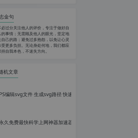
志金句
不必过分关注他人的评价，专注于做好自
己的事情；无需顾及他人的眼光，坚定地
走自己的路；避免过多抱怨，以免让心灵
承受更多负担。无论身处何地，我们都应
保持自我本色，不迷失方向。
随机文章
PS编辑sv
原
创
文
章，
转
载
请
注
明：