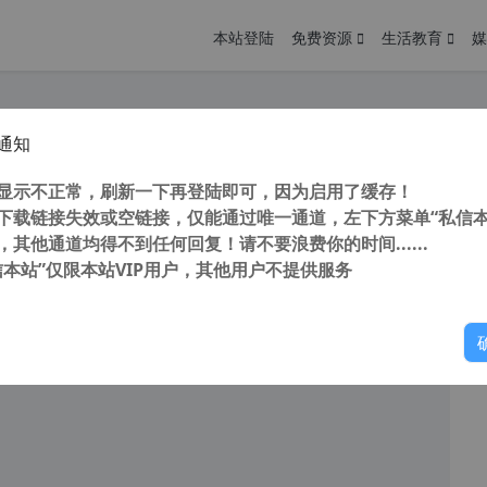
本站登陆
免费资源
生活教育
媒
通知
国+港台+各地+国外IPTV直播源及电脑手机看电视软件 2024年1月更新
您
明： 转载自 cnorg.12hp.de 注意： 由于网站空间位于国
显示不正常，刷新一下再登陆即可，因为启用了缓存！
访问高...
下载链接失效或空链接，仅能通过唯一通道，左下方菜单“私信本
，其他通道均得不到任何回复！请不要浪费你的时间......
信本站”仅限本站VIP用户，其他用户不提供服务
你
阅读
2026年1月9日