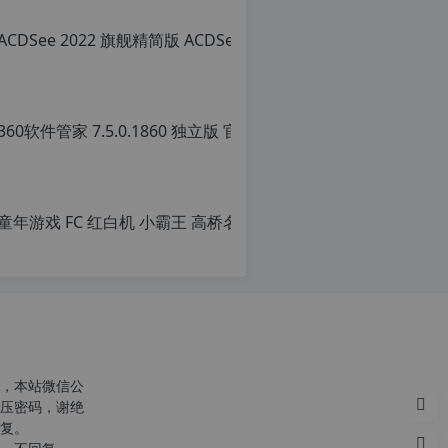
转
载
自
c
n
360软
o
r
原
g.
创
1
文
2
章，
h
转
p.
载
d
请
e
注
注
明：
意：
转
由
载
于
自
网
c
站
n
空
o
，本站微信公
间
r
压密码，谢绝
位
g.
复。
于
1
c
国