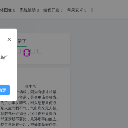
体图像
系统辅助
编程开发
苹果安卓
在本页停留了
站”
我共勉
莫生气
确定
人生就像一场戏，因为有缘才相聚。
相扶到老不容易，是否更该去珍惜。
为了小事发脾气，回头想想又何必。
别人生气我不气，气出病来无人替。
我若气死谁如意，况且伤神又费力。
邻居亲朋不要比，儿孙琐事由他去。
吃苦享乐在一起，神仙羡慕好伴侣。