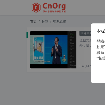
首页
标签
电视直播
本站
超全全
媒体工具
原创文章，转载请注
登陆
外，建议避开晚上的
如果
联系
“私
40,612 次浏览
次