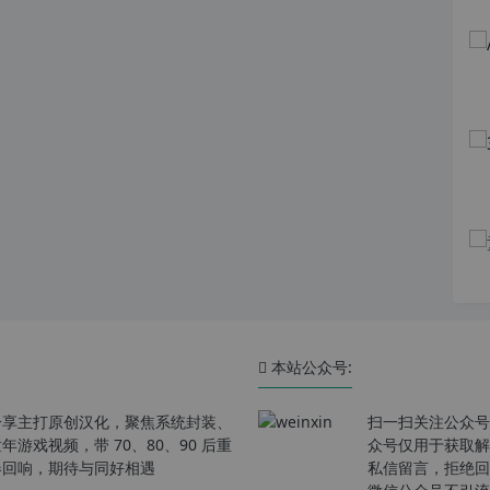
本站公众号:
分享主打原创汉化，聚焦系统封装、
扫一扫关注公众号
戏视频，带 70、80、90 后重
众号仅用于获取解
春回响，期待与同好相遇
私信留言，拒绝回