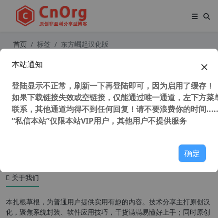
首页
标签
东方崛起汉化版
本站通知
红色警戒2尤里的复仇 史上最强MOD
东方的崛起 v3.0r164 汉化第三版 中
登陆显示不正常，刷新一下再登陆即可，因为启用了缓存！
国崛起
如果下载链接失效或空链接，仅能通过唯一通道，左下方菜单
联系，其他通道均得不到任何回复！请不要浪费你的时间.....
“私信本站”仅限本站VIP用户，其他用户不提供服务
53,927 次浏览
童年游戏
确定
关于我们
本扎根草根，为普通用户提供实用有趣的内容。技术分享主打原创汉
化，聚焦系统封装、软件应用技巧，干货满满易懂好上手；同时原创