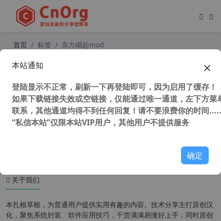
首页
标签
东方崛起mod
本站通知
红色警戒2尤里的复仇 史上最强MOD
东方的崛起 v3.0r164 汉化第三版 中
登陆显示不正常，刷新一下再登陆即可，因为启用了缓存！
国崛起
如果下载链接失效或空链接，仅能通过唯一通道，左下方菜单
联系，其他通道均得不到任何回复！请不要浪费你的时间.....
“私信本站”仅限本站VIP用户，其他用户不提供服务
53,927 次浏览
童年游戏
确定
关于我们
本扎根草根，为普通用户提供实用有趣的内容。技术分享主打原创汉
化，聚焦系统封装、软件应用技巧，干货满满易懂好上手；同时原创