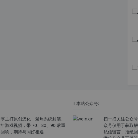
本站公众号:
分享主打原创汉化，聚焦系统封装、
扫一扫关注公众号
戏视频，带 70、80、90 后重
众号仅用于获取解
春回响，期待与同好相遇
私信留言，拒绝回