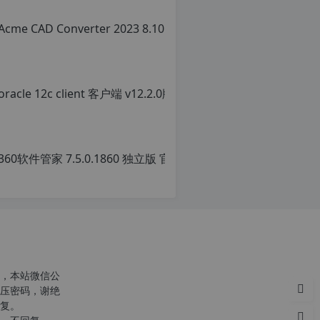
360软
原
创
文
章，
转
载
请
注
明：
转
，本站微信公
载
压密码，谢绝
自
复。
c