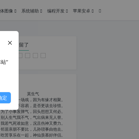
体图像
系统辅助
编程开发
苹果安卓
在本页停留了
站”
我共勉
莫生气
确定
人生就像一场戏，因为有缘才相聚。
相扶到老不容易，是否更该去珍惜。
为了小事发脾气，回头想想又何必。
别人生气我不气，气出病来无人替。
我若气死谁如意，况且伤神又费力。
邻居亲朋不要比，儿孙琐事由他去。
吃苦享乐在一起，神仙羡慕好伴侣。