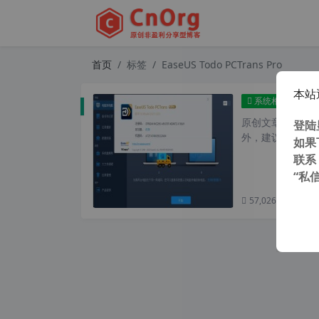
首页
标签
EaseUS Todo PCTrans Pro
本站
软件搬家
系统相关
原创文章，转载请注
登陆
外，建议避开晚上的
如果
联系
“私
57,026 次浏览
次