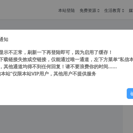
本站登陆
免费资源
生活教育
媒
通知
工具 EaseUS Todo PCTrans Pro 13.0 Build 20220302 多国语言特别版
您
明： 转载自 cnorg.12hp.de 注意： 由于网站空间位于国
显示不正常，刷新一下再登陆即可，因为启用了缓存！
访问高...
下载链接失效或空链接，仅能通过唯一通道，左下方菜单“私信本
，其他通道均得不到任何回复！请不要浪费你的时间......
信本站”仅限本站VIP用户，其他用户不提供服务
你
阅读
2026年1月6日