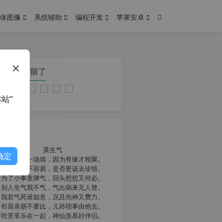
体图像
系统辅助
编程开发
苹果安卓
在本页停留了
站”
我共勉
莫生气
确定
人生就像一场戏，因为有缘才相聚。
相扶到老不容易，是否更该去珍惜。
为了小事发脾气，回头想想又何必。
别人生气我不气，气出病来无人替。
我若气死谁如意，况且伤神又费力。
邻居亲朋不要比，儿孙琐事由他去。
吃苦享乐在一起，神仙羡慕好伴侣。