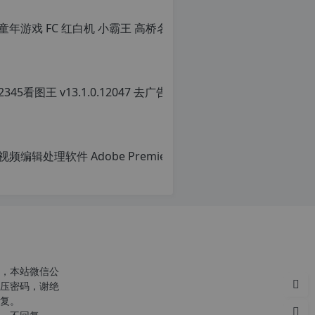
c
r
g
，本站微信公
p
压密码，谢绝
复。