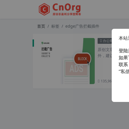
首页
标签
edge广告拦截插件
本站
最强c
办公网络
原创文章，转载请注
登陆
外，建议避开晚上的
如果
联系
“私
135,962 次浏览
次