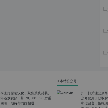
本站公众号:
分享主打原创汉化，聚焦系统封装、
扫一扫关注公众号
戏视频，带 70、80、90 后重
众号仅用于获取解
春回响，期待与同好相遇
私信留言，拒绝回