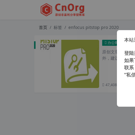
首页
标签
enfocus pitstop pro 2020
本站
PDF一键
办公网络
原创文章，转载请注
登陆
外，建议避开晚上的
如果
联系
“私
47,408 次浏览
次