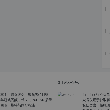
本站公众号:
分享主打原创汉化，聚焦系统封装、
扫一扫关注公众号
戏视频，带 70、80、90 后重
众号仅用于获取解
春回响，期待与同好相遇
私信留言，拒绝回