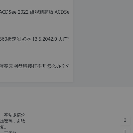
转
载
自
c
n
36
o
r
原
g.
创
1
文
2
章
h
转
p.
载
d
请
e
注
注
明
意：
转
由
载
于
自
网
c
站
n
空
o
，本站微信公
间
r
压密码，谢绝
位
g.
复。
于
1
国