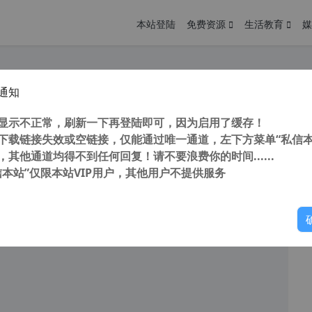
本站登陆
免费资源
生活教育
媒
通知
转曲插件 Enfocus PitStop Pro 2020 v20.0.1122552 中文破解版(附激活文件+安装教程)
您
明： 转载自 cnorg.12hp.de 注意： 由于网站空间位于国
显示不正常，刷新一下再登陆即可，因为启用了缓存！
访问高...
下载链接失效或空链接，仅能通过唯一通道，左下方菜单“私信本
，其他通道均得不到任何回复！请不要浪费你的时间......
信本站”仅限本站VIP用户，其他用户不提供服务
你
阅读
2026年1月4日