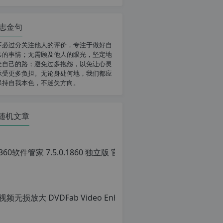
志金句
不必过分关注他人的评价，专注于做好自
己的事情；无需顾及他人的眼光，坚定地
走自己的路；避免过多抱怨，以免让心灵
承受更多负担。无论身处何地，我们都应
保持自我本色，不迷失方向。
随机文章
360软
原
创
文
章，
转
载
请
注
明：