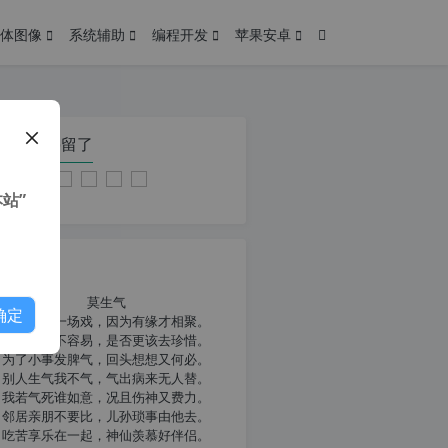
体图像
系统辅助
编程开发
苹果安卓
在本页停留了
站”
我共勉
莫生气
确定
人生就像一场戏，因为有缘才相聚。
相扶到老不容易，是否更该去珍惜。
为了小事发脾气，回头想想又何必。
别人生气我不气，气出病来无人替。
我若气死谁如意，况且伤神又费力。
邻居亲朋不要比，儿孙琐事由他去。
吃苦享乐在一起，神仙羡慕好伴侣。