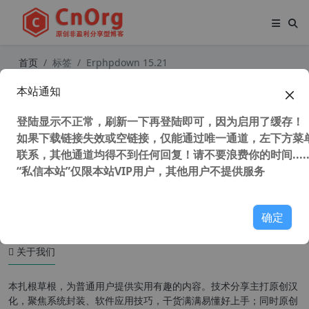
首页
标签
Erphpdown 15.21
本站通知
WordPress收费下载插件 Erphpdow
n 17.2 vip会员功能/收费下载/收费查
登陆显示不正常，刷新一下再登陆即可，因为启用了缓存！
看/联盟推广+前端用户中心 支付宝/
财付通/贝宝/网银
如果下载链接失效或空链接，仅能通过唯一通道，左下方菜单
联系，其他通道均得不到任何回复！请不要浪费你的时间.....
“私信本站”仅限本站VIP用户，其他用户不提供服务
58,737 次浏览
WordPress插件
确定
关于我们
本扎根草根，为普通用户提供实用有趣的内容。技术分享主打原创汉
化，聚焦系统封装、软件应用技巧，干货满满易懂好上手；同时原创