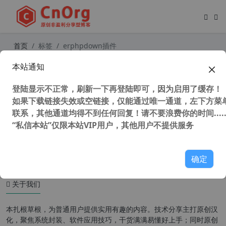
首页
标签
erphpdown插件
本站通知
WordPress收费下载插件 Erphpdow
n 17.2 vip会员功能/收费下载/收费查
登陆显示不正常，刷新一下再登陆即可，因为启用了缓存！
看/联盟推广+前端用户中心 支付宝/
财付通/贝宝/网银
如果下载链接失效或空链接，仅能通过唯一通道，左下方菜单
联系，其他通道均得不到任何回复！请不要浪费你的时间.....
“私信本站”仅限本站VIP用户，其他用户不提供服务
58,737 次浏览
WordPress插件
确定
关于我们
本扎根草根，为普通用户提供实用有趣的内容。技术分享主打原创汉
化，聚焦系统封装、软件应用技巧，干货满满易懂好上手；同时原创