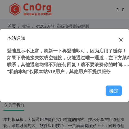
首页
标签
et2023超排高级免费版破解版
本站通知
ET System 2023（ET2023）高级定
制增强引擎版 服装打版软件
登陆显示不正常，刷新一下再登陆即可，因为启用了缓存！
如果下载链接失效或空链接，仅能通过唯一通道，左下方菜单
联系，其他通道均得不到任何回复！请不要浪费你的时间.....
“私信本站”仅限本站VIP用户，其他用户不提供服务
7,751 次浏览
设计软件
确定
关于我们
本扎根草根，为普通用户提供实用有趣的内容。技术分享主打原创汉
化，聚焦系统封装、软件应用技巧，干货满满易懂好上手；同时原创