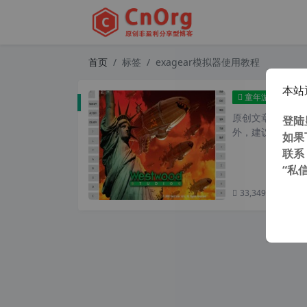
首页
标签
exagear模拟器使用教程
本站
让手机
童年游戏
原创文章，转载请注
登陆
外，建议避开晚上
如果
联系
“私
33,349 次浏览
次