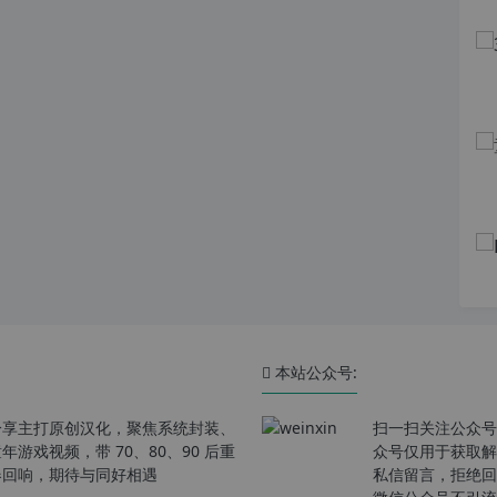
本站公众号:
分享主打原创汉化，聚焦系统封装、
扫一扫关注公众号
戏视频，带 70、80、90 后重
众号仅用于获取解
春回响，期待与同好相遇
私信留言，拒绝回