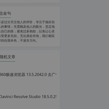
志金句
不必过分关注他人的评价，专注于做好自
己的事情；无需顾及他人的眼光，坚定地
走自己的路；避免过多抱怨，以免让心灵
承受更多负担。无论身处何地，我们都应
保持自我本色，不迷失方向。
随机文章
36
原
创
文
章
转
载
请
注
明