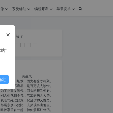
图像
系统辅助
编程开发
苹果安卓
在本页停留了
站”
我共勉
莫生气
确定
人生就像一场戏，因为有缘才相聚。
相扶到老不容易，是否更该去珍惜。
为了小事发脾气，回头想想又何必。
别人生气我不气，气出病来无人替。
我若气死谁如意，况且伤神又费力。
邻居亲朋不要比，儿孙琐事由他去。
吃苦享乐在一起，神仙羡慕好伴侣。