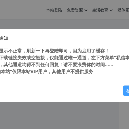
本站登陆
免费资源
生活教育
媒体
通知
也能玩红警2游戏ExaGear Strategies v3模拟器直装版附教程
您
明： 转载自cnorg.12hp.de 注意：由于网站空间位于国
显示不正常，刷新一下再登陆即可，因为启用了缓存！
的访问高峰期...
下载链接失效或空链接，仅能通过唯一通道，左下方菜单“私信本
，其他通道均得不到任何回复！请不要浪费你的时间......
信本站”仅限本站VIP用户，其他用户不提供服务
你
阅读
2026年4月12日