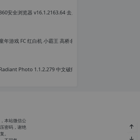
转
载
自
c
n
o
r
g.
1
2
h
p.
d
e
注
意
由
于
网
c
站
空
，本站微信公
间
r
压密码，谢绝
位
g
复。
于
国