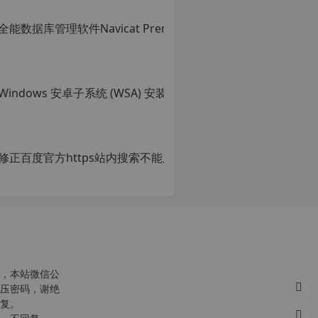
Win
原
创
c
文
n
章，
o
转
r
载
g.
请
1
注
2
明：
h
转
p.
载
d
自
e
c
n
o
，本站微信公
r
压密码，谢绝
g.
复。
1