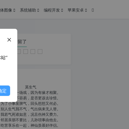
体图像
系统辅助
编程开发
苹果安卓
在本页停留了
站”
我共勉
莫生气
确定
人生就像一场戏，因为有缘才相聚。
相扶到老不容易，是否更该去珍惜。
为了小事发脾气，回头想想又何必。
别人生气我不气，气出病来无人替。
我若气死谁如意，况且伤神又费力。
邻居亲朋不要比，儿孙琐事由他去。
吃苦享乐在一起，神仙羡慕好伴侣。