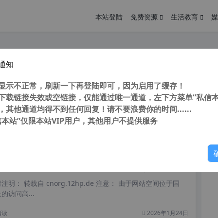
本站登陆
免费资源
生活教育
媒
通知
唯一通用代码c语言反编译到源码工具 Reko Decompiler v0.11.1
您
明： 转载自cnorg.12hp.de 注意：由于网站空间位于国
显示不正常，刷新一下再登陆即可，因为启用了缓存！
的访问高峰期...
下载链接失效或空链接，仅能通过唯一通道，左下方菜单“私信本
，其他通道均得不到任何回复！请不要浪费你的时间......
信本站”仅限本站VIP用户，其他用户不提供服务
你
阅读
2026年3月15日
 APK Editor Studio V1.7.1 PC中文版 安卓汉化工具 APK汉化反编译修改工具
明： 转载自 cnorg.12hp.de 注意： 由于网站空间位于国
访问高...
阅读
2026年1月24日