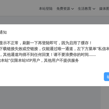
本站登陆
免费资源
生活教育
媒体
通知
唯一通用代码c语言反编译到源码工具 Reko Decompiler v0.11.1
您
明： 转载自cnorg.12hp.de 注意：由于网站空间位于国
显示不正常，刷新一下再登陆即可，因为启用了缓存！
的访问高峰期...
下载链接失效或空链接，仅能通过唯一通道，左下方菜单“私信本
，其他通道均得不到任何回复！请不要浪费你的时间......
信本站”仅限本站VIP用户，其他用户不提供服务
你
阅读
2026年3月15日