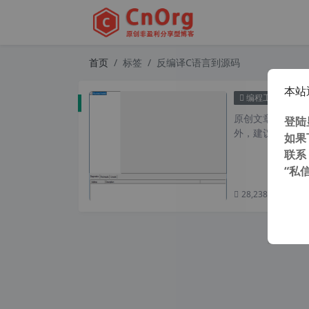
首页
标签
反编译C语言到源码
本站
可能是
编程工具
原创文章，转载请注
登陆
外，建议避开晚上
如果
联系
“私
28,238 次浏览
次