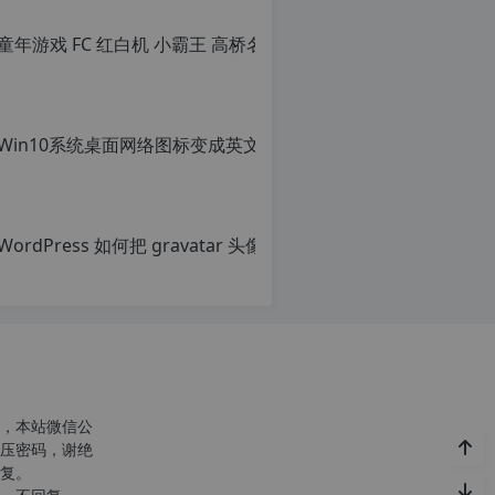
转
载
请
注
明：
转
载
自
c
n
Wor
o
r
原
g.
创
1
c
文
2
章，
h
转
p.
r
载
d
g
请
e
注
注
明：
意：
转
，本站微信公
由
p
载
压密码，谢绝
于
自
复。
网
c
站