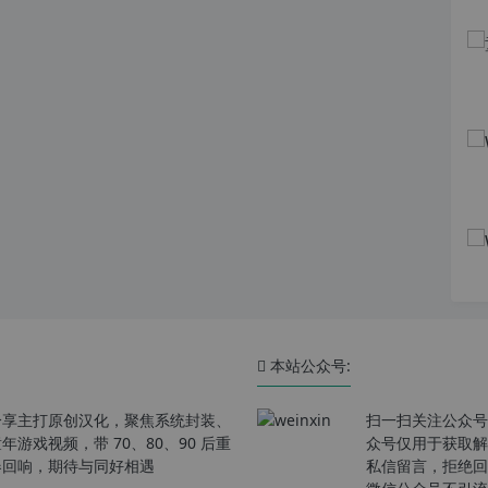
本站公众号:
分享主打原创汉化，聚焦系统封装、
扫一扫关注公众号
戏视频，带 70、80、90 后重
众号仅用于获取解
春回响，期待与同好相遇
私信留言，拒绝回