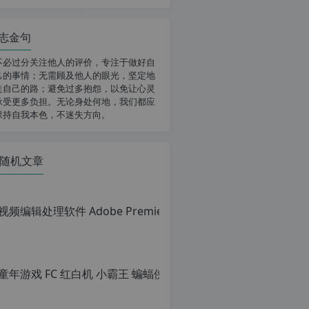
志金句
不必过分关注他人的评价，专注于做好自
己的事情；无需顾及他人的眼光，坚定地
走自己的路；避免过多抱怨，以免让心灵
承受更多负担。无论身处何地，我们都应
保持自我本色，不迷失方向。
随机文章
童年游戏 FC
原
创
文
章，