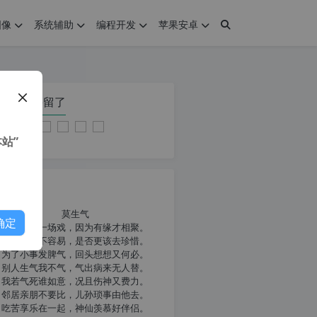
图像
系统辅助
编程开发
苹果安卓
在本页停留了
站”
我共勉
莫生气
确定
人生就像一场戏，因为有缘才相聚。
相扶到老不容易，是否更该去珍惜。
为了小事发脾气，回头想想又何必。
别人生气我不气，气出病来无人替。
我若气死谁如意，况且伤神又费力。
邻居亲朋不要比，儿孙琐事由他去。
吃苦享乐在一起，神仙羡慕好伴侣。