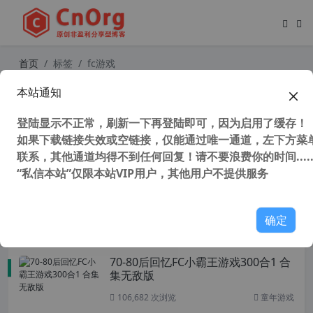
首页
标签
fc游戏
本站通知
CorelDRAW X6(CDR X6)官方简繁中
文多国语言注册版(支持WinXP最后版
登陆显示不正常，刷新一下再登陆即可，因为启用了缓存！
本）
45,271 次浏览
设计软件
如果下载链接失效或空链接，仅能通过唯一通道，左下方菜单
联系，其他通道均得不到任何回复！请不要浪费你的时间.....
“私信本站”仅限本站VIP用户，其他用户不提供服务
CorelDRAW 2019 v21.1.0.628 (CDR
2019) SP3 中文版 免登陆 不更新 永
不过期
38,459 次浏览
设计软件
确定
70-80后回忆FC小霸王游戏300合1 合
集无敌版
106,682 次浏览
童年游戏