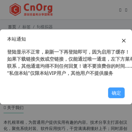
首页
标签
fc模拟器
本站通知
超级任天堂小霸王FC、SFC（nes、s
nes模拟器）电脑版和安卓版集合
登陆显示不正常，刷新一下再登陆即可，因为启用了缓存！
如果下载链接失效或空链接，仅能通过唯一通道，左下方菜单
联系，其他通道均得不到任何回复！请不要浪费你的时间.....
“私信本站”仅限本站VIP用户，其他用户不提供服务
50,725 次浏览
童年游戏
确定
关于我们
本扎根草根，为普通用户提供实用有趣的内容。技术分享主打原创汉
化，聚焦系统封装、软件应用技巧，干货满满易懂好上手；同时原创