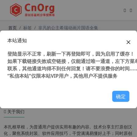
首页
标签
非凡的公主希瑞动画片国语全集
本站通知
70-80后回忆 美国动画片国语 非凡的
公主希瑞 全集
登陆显示不正常，刷新一下再登陆即可，因为启用了缓存！
如果下载链接失效或空链接，仅能通过唯一通道，左下方菜单
联系，其他通道均得不到任何回复！请不要浪费你的时间.....
“私信本站”仅限本站VIP用户，其他用户不提供服务
38,825 次浏览
童年动画
确定
关于我们
本扎根草根，为普通用户提供实用有趣的内容。技术分享主打原创汉
化，聚焦系统封装、软件应用技巧，干货满满易懂好上手；同时原创