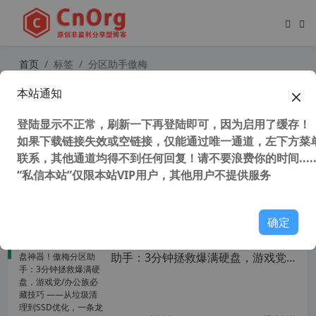
首页
标签
分区助手傲梅
本站通知
独家汉化 傲梅分区助手技术员版 v10.
7.0国际版 （国内版技术员版缺少重
登陆显示不正常，刷新一下再登陆即可，因为启用了缓存！
要功能，此版包括国内版企业、专业
及技术员版功能）
如果下载链接失效或空链接，仅能通过唯一通道，左下方菜单
联系，其他通道均得不到任何回复！请不要浪费你的时间.....
“私信本站”仅限本站VIP用户，其他用户不提供服务
47,578 次浏览
系统相关
确定
后悔没早知道的磁盘神器！傲梅分区
助手：3分钟拯救爆满硬盘，游戏党/
办公族必藏技巧‌ ——从垃圾清理到SS
D优化，一条龙攻略速存！