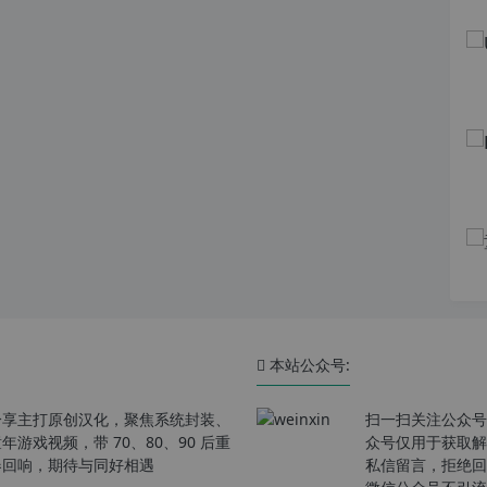
本站公众号:
分享主打原创汉化，聚焦系统封装、
扫一扫关注公众号
戏视频，带 70、80、90 后重
众号仅用于获取解
春回响，期待与同好相遇
私信留言，拒绝回