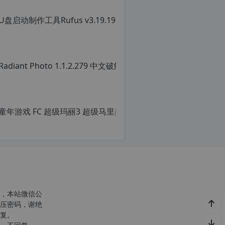
c
r
g
童年游戏 FC
p
原
创
文
章，
转
载
请
注
明：
转
，本站微信公
载
压密码，谢绝
自
复。
c