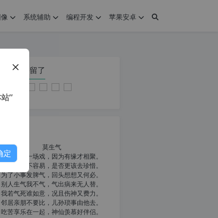
图像
系统辅助
编程开发
苹果安卓
在本页停留了
站”
我共勉
莫生气
确定
人生就像一场戏，因为有缘才相聚。
相扶到老不容易，是否更该去珍惜。
为了小事发脾气，回头想想又何必。
别人生气我不气，气出病来无人替。
我若气死谁如意，况且伤神又费力。
邻居亲朋不要比，儿孙琐事由他去。
吃苦享乐在一起，神仙羡慕好伴侣。