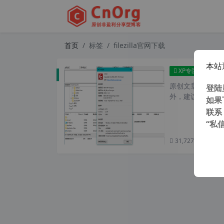
首页
标签
filezilla官网下载
本站
支持win
XP专区
原创文章，转载请注
登陆
外，建议避开晚上
如果
联系
“私
31,727 次浏览
次