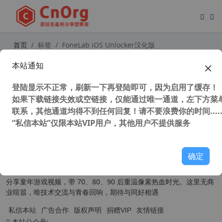
首页
标签
FoneLab iOS Unlocker汉化版
本站通知
独家汉化 FoneLab iOS Unlocker v1.
0.56 中文版 iOS解锁工具
登陆显示不正常，刷新一下再登陆即可，因为启用了缓存！
36,388 次浏览
苹果移动
如果下载链接失效或空链接，仅能通过唯一通道，左下方菜单
联系，其他通道均得不到任何回复！请不要浪费你的时间.....
“私信本站”仅限本站VIP用户，其他用户不提供服务
关于我们
确定
本扎根草根，为普通用户提供实用有趣的内容。技术分享主打原创汉
化，聚焦系统封装、软件应用技巧，干货满满易懂好上手；同时原创
分享童年游戏视频，带 70、80、90 后重温像素热血时光。这里无商
业喧嚣，唯技术交流与青春回响，期待与同好相遇
私信本站
广告合作
版权声明
捐赠VIP
友情链接
本站公众号: