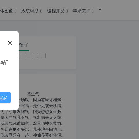
体图像
系统辅助
编程开发
苹果安卓
在本页停留了
站”
我共勉
莫生气
确定
人生就像一场戏，因为有缘才相聚。
相扶到老不容易，是否更该去珍惜。
为了小事发脾气，回头想想又何必。
别人生气我不气，气出病来无人替。
我若气死谁如意，况且伤神又费力。
邻居亲朋不要比，儿孙琐事由他去。
吃苦享乐在一起，神仙羡慕好伴侣。