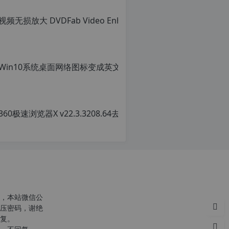
c
r
g
p
，本站微信公
压密码，谢绝
复。