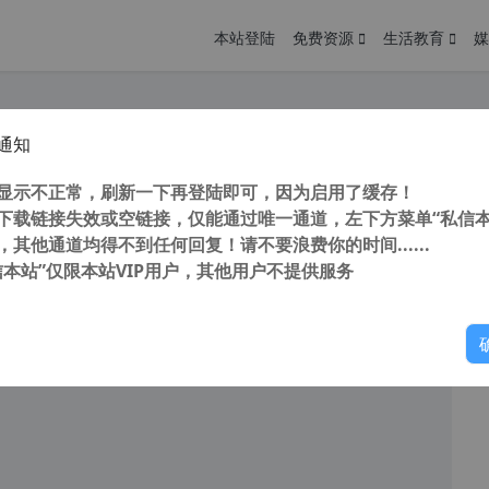
本站登陆
免费资源
生活教育
媒
通知
代并超越软件 Free Download Manager 支持多线程下载，支持磁力链接，下载速度飙升，下载国外资源超迅雷
您
明： 转载自 cnorg.12hp.de 注意： 由于网站空间位于国
显示不正常，刷新一下再登陆即可，因为启用了缓存！
访问高...
下载链接失效或空链接，仅能通过唯一通道，左下方菜单“私信本
，其他通道均得不到任何回复！请不要浪费你的时间......
信本站”仅限本站VIP用户，其他用户不提供服务
你
阅读
近一天内