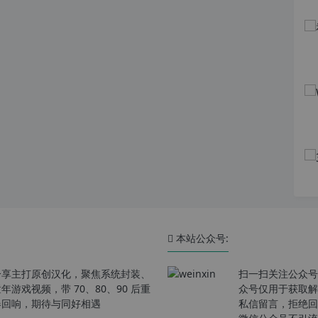
本站公众号:
分享主打原创汉化，聚焦系统封装、
扫一扫关注公众号
戏视频，带 70、80、90 后重
众号仅用于获取解
春回响，期待与同好相遇
私信留言，拒绝回