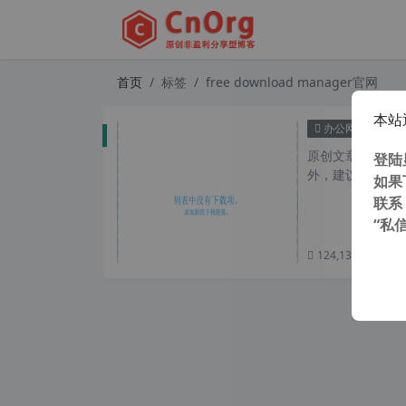
首页
标签
free download manager官网
本站
IDM替
办公网络
原创文章，转载请注
登陆
外，建议避开晚上的
如果
联系
“私
124,131 次浏览
次