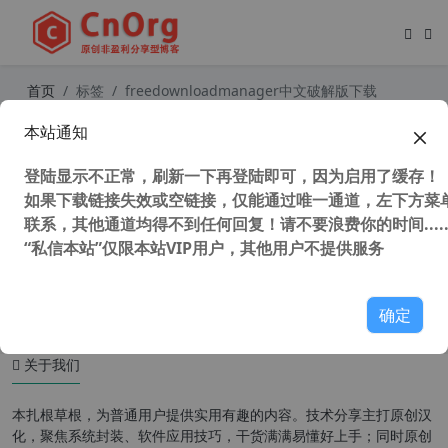
首页
标签
freedownloadmanager中文破解版下载
本站通知
IDM替代并超越软件 Free Download
Manager 支持多线程下载，支持磁
登陆显示不正常，刷新一下再登陆即可，因为启用了缓存！
力链接，下载速度飙升，下载国外资
源超迅雷
如果下载链接失效或空链接，仅能通过唯一通道，左下方菜单
联系，其他通道均得不到任何回复！请不要浪费你的时间.....
“私信本站”仅限本站VIP用户，其他用户不提供服务
124,131 次浏览
办公网络
确定
关于我们
本扎根草根，为普通用户提供实用有趣的内容。技术分享主打原创汉
化，聚焦系统封装、软件应用技巧，干货满满易懂好上手；同时原创