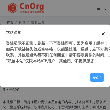
首页
标签
扶墙工具
本站通知
永久免费最快科学上网神器加速器梯
子跳墙工具 V+P+N，油管下载最高达
登陆显示不正常，刷新一下再登陆即可，因为启用了缓存！
8M/秒，亲测唯一高速稳定20年未跑
路
如果下载链接失效或空链接，仅能通过唯一通道，左下方菜单
联系，其他通道均得不到任何回复！请不要浪费你的时间.....
“私信本站”仅限本站VIP用户，其他用户不提供服务
45,506 次浏览
其他免费
确定
关于我们
本扎根草根，为普通用户提供实用有趣的内容。技术分享主打原创汉
化，聚焦系统封装、软件应用技巧，干货满满易懂好上手；同时原创