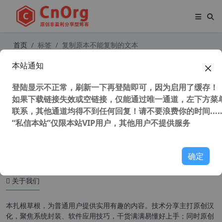
首页
标签
复制原本不能复制的文本
本站通知
Textify v1.10.3 心语家园加强版 Wind
ows文字复制神器 窗口文本提取工具
登陆显示不正常，刷新一下再登陆即可，因为启用了缓存！
复制原本不能复制的文本
如果下载链接失效或空链接，仅能通过唯一通道，左下方菜单
联系，其他通道均得不到任何回复！请不要浪费你的时间.....
“私信本站”仅限本站VIP用户，其他用户不提供服务
24,088 次浏览
系统相关
确定
关于我们
本扎根草根，为普通用户提供实用有趣的内容。技术分享主打原创汉
化，聚焦系统封装、软件应用技巧，干货满满易懂好上手；同时原创