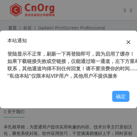
首页
标签
Gadwin PrintScreen Professional
本站通知
最强截图神器FastStone Capture (屏
幕截图、滚动截图、录屏、编辑) V9.
登陆显示不正常，刷新一下再登陆即可，因为启用了缓存！
7 汉化注册版
如果下载链接失效或空链接，仅能通过唯一通道，左下方菜单
联系，其他通道均得不到任何回复！请不要浪费你的时间.....
“私信本站”仅限本站VIP用户，其他用户不提供服务
39,498 次浏览
图形图像
确定
关于我们
本扎根草根，为普通用户提供实用有趣的内容。技术分享主打原创汉
化，聚焦系统封装、软件应用技巧，干货满满易懂好上手；同时原创