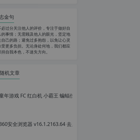
志金句
不必过分关注他人的评价，专注于做好自
己的事情；无需顾及他人的眼光，坚定地
走自己的路；避免过多抱怨，以免让心灵
承受更多负担。无论身处何地，我们都应
保持自我本色，不迷失方向。
随机文章
童年游戏 FC
原
创
文
章，
转
载
请
注
明：