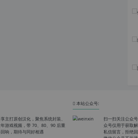
本站公众号:
分享主打原创汉化，聚焦系统封装、
扫一扫关注公众号
戏视频，带 70、80、90 后重
众号仅用于获取解
春回响，期待与同好相遇
私信留言，拒绝回