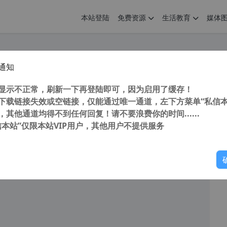
本站登陆
免费资源
生活教育
媒体
通知
nced Installer v12.2.0 简体中文汉化版 高级安装包制作工具 最后支持winxp版本
您
明： 转载自 cnorg.12hp.de 注意： 由于网站空间位于国
显示不正常，刷新一下再登陆即可，因为启用了缓存！
访问高...
下载链接失效或空链接，仅能通过唯一通道，左下方菜单“私信本
，其他通道均得不到任何回复！请不要浪费你的时间......
信本站”仅限本站VIP用户，其他用户不提供服务
你
阅读
2025年10月16日