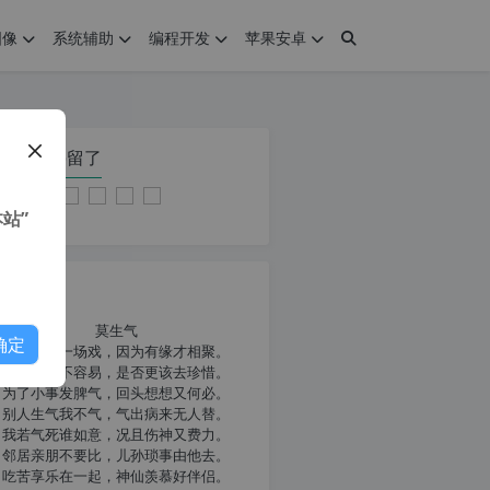
图像
系统辅助
编程开发
苹果安卓
在本页停留了
站”
我共勉
莫生气
确定
人生就像一场戏，因为有缘才相聚。
相扶到老不容易，是否更该去珍惜。
为了小事发脾气，回头想想又何必。
别人生气我不气，气出病来无人替。
我若气死谁如意，况且伤神又费力。
邻居亲朋不要比，儿孙琐事由他去。
吃苦享乐在一起，神仙羡慕好伴侣。