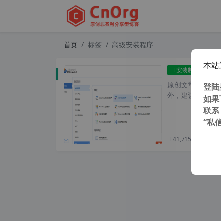
首页
标签
高级安装程序
本站
Adva
安装制作
原创文章，转载请注
登陆
外，建议避开晚上的
如果
联系
“私
41,715 次浏览
次