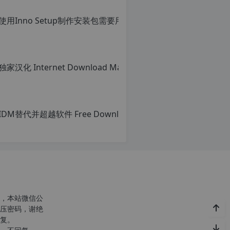
使用Inno Setu
转
载
原
自
创
c
文
n
章，
o
转
r
载
g.
请
1
注
2
明：
h
转
p.
载
d
自
e
c
注
n
意：
o
由
r
于
g.
网
1
站
2
空
h
，本站微信公
间
p.
压密码，谢绝
位
d
复。
于
e
国