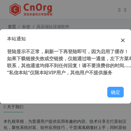
首页
标签
高压缩比压缩软件
本站通知
独家汉化 KGB Archiver (超高压缩率
文件压缩工具) v2.0.0.2 汉化免费版
登陆显示不正常，刷新一下再登陆即可，因为启用了缓存！
压缩超大文件专用
如果下载链接失效或空链接，仅能通过唯一通道，左下方菜单
联系，其他通道均得不到任何回复！请不要浪费你的时间.....
“私信本站”仅限本站VIP用户，其他用户不提供服务
34,762 次浏览
办公网络
确定
关于我们
本扎根草根，为普通用户提供实用有趣的内容。技术分享主打原创汉
化，聚焦系统封装、软件应用技巧，干货满满易懂好上手；同时原创