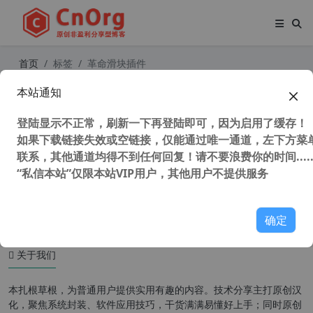
首页
标签
革命滑块插件
本站通知
WordPress幻灯片插件 Slider Revol
ution 革命滑块中文汉化版 v6.5.12 含
登陆显示不正常，刷新一下再登陆即可，因为启用了缓存！
1.6G离线模板+扩展包
如果下载链接失效或空链接，仅能通过唯一通道，左下方菜单
联系，其他通道均得不到任何回复！请不要浪费你的时间.....
“私信本站”仅限本站VIP用户，其他用户不提供服务
35,640 次浏览
WordPress插件
确定
关于我们
本扎根草根，为普通用户提供实用有趣的内容。技术分享主打原创汉
化，聚焦系统封装、软件应用技巧，干货满满易懂好上手；同时原创