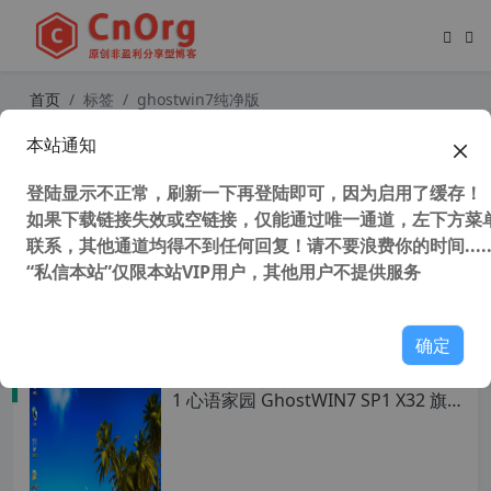
首页
标签
ghostwin7纯净版
本站通知
心语家园 Ghostwin7极限精简老爷机
专用版32位 终极纯净 不带驱动仅239
登陆显示不正常，刷新一下再登陆即可，因为启用了缓存！
M
如果下载链接失效或空链接，仅能通过唯一通道，左下方菜单
联系，其他通道均得不到任何回复！请不要浪费你的时间.....
“私信本站”仅限本站VIP用户，其他用户不提供服务
32,225 次浏览
操作系统
确定
全网唯一支持 安全启动 NVME USB3.
1 心语家园 GhostWIN7 SP1 X32 旗
舰纯净版 V2.5